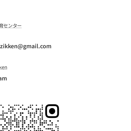
育センター
azikken@gmail.com
ken
ram